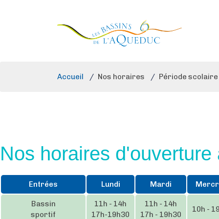
Accueil
/
Nos horaires
/
Période scolaire
Nos horaires d'ouverture 
Entrées
Lundi
Mardi
Mercr
Bassin
11h - 14h
11h - 14h
10h - 1
sportif
17h-19h30
17h - 19h30