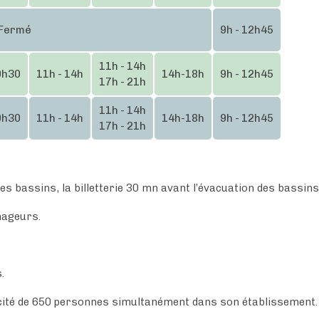
ermé
9h - 12h45
11h - 14h
9h30
11h - 14h
14h-18h
9h - 12h45
17h - 21h
11h - 14h
9h30
11h - 14h
14h-18h
9h - 12h45
17h - 21h
es bassins, la billetterie 30 mn avant l’évacuation des bassins
nageurs.
.
apacité de 650 personnes simultanément dans son établissement.