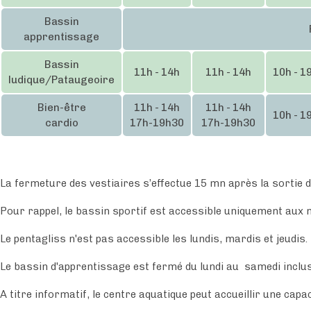
Bassin
F
apprentissage
Bassin
11h - 14h
11h - 14h
10h - 1
ludique/Pataugeoire
Bien-être
11h - 14h
11h - 14h
10h - 1
cardio
17h-19h30
17h-19h30
La fermeture des vestiaires s’effectue 15 mn après la sortie d
Pour rappel, le bassin sportif est accessible uniquement aux 
Le pentagliss n'est pas accessible les lundis, mardis et jeudis.
Le bassin d'apprentissage est fermé du lundi au samedi inclus
A titre informatif, le centre aquatique peut accueillir une c