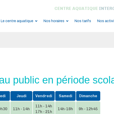
CENTRE AQUATIQUE
INTER
Le centre aquatique
Nos horaires
Nos tarifs
Nos activ
au public en période scol
edi
Jeudi
Vendredi
Samedi
Dimanche
11h - 14h
9h30
11h - 14h
14h-18h
9h - 12h45
17h - 21h